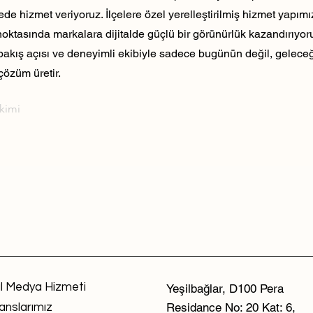
ede hizmet veriyoruz. İlçelere özel yerelleştirilmiş hizmet yapım
noktasında markalara dijitalde güçlü bir görünürlük kazandırıyo
 bakış açısı ve deneyimli ekibiyle sadece bugünün değil, geleceği
çözüm üretir.
ekimi
l Medya Hizmeti
Yeşilbağlar, D100 Pera
Residance No: 20 Kat: 6,
anslarımız