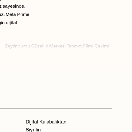
ız sayesinde,
ruz. Meta Prime
n dijital
Zeytinburnu Güzellik Merkezi Tanıtım Filmi Çekimi
Dijital Kalabalıktan
Sıyrılın