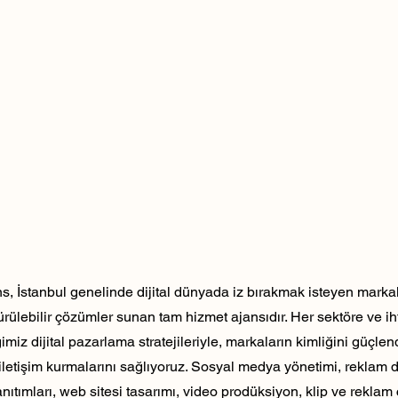
, İstanbul genelinde dijital dünyada iz bırakmak isteyen markala
dürülebilir çözümler sunan tam hizmet ajansıdır. Her sektöre ve ih
ğimiz dijital pazarlama stratejileriyle, markaların kimliğini güçlen
ili iletişim kurmalarını sağlıyoruz. Sosyal medya yönetimi, reklam 
nıtımları, web sitesi tasarımı, video prodüksiyon, klip ve reklam 