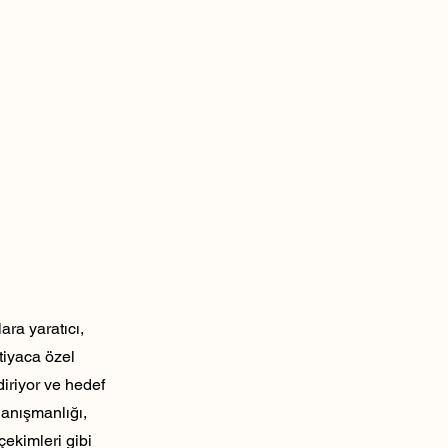
ra yaratıcı,
tiyaca özel
diriyor ve hedef
danışmanlığı,
çekimleri gibi