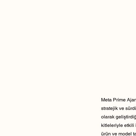
Meta Prime Ajans
stratejik ve sür
olarak geliştirdi
kitleleriyle etk
ürün ve model ta