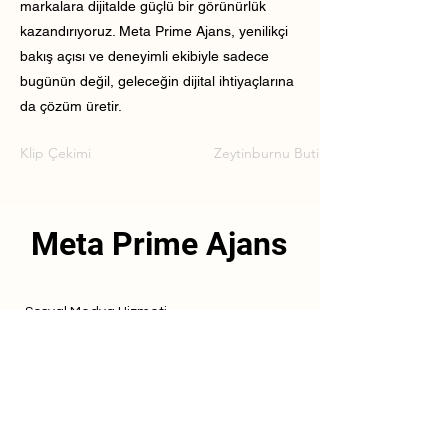
markalara dijitalde güçlü bir görünürlük
kazandırıyoruz. Meta Prime Ajans, yenilikçi
bakış açısı ve deneyimli ekibiyle sadece
bugünün değil, geleceğin dijital ihtiyaçlarına
da çözüm üretir.
Klip Çekimi
Zeytinburnu Butik Klip Çekimi
Meta Prime Ajans
Sosyal Medya Hizmeti
Referanslarımız
Hizmetlerimiz
İletişim