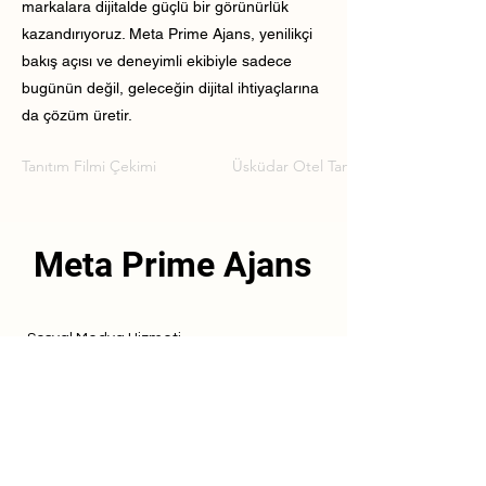
markalara dijitalde güçlü bir görünürlük
kazandırıyoruz. Meta Prime Ajans, yenilikçi
bakış açısı ve deneyimli ekibiyle sadece
bugünün değil, geleceğin dijital ihtiyaçlarına
da çözüm üretir.
Tanıtım Filmi Çekimi
Üsküdar Otel Tanıtım Filmi Çekimi
Meta Prime Ajans
Sosyal Medya Hizmeti
Referanslarımız
Hizmetlerimiz
İletişim