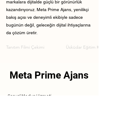
markalara dijitalde güçlü bir görünürlük
kazandırıyoruz. Meta Prime Ajans, yenilikçi
bakış açısı ve deneyimli ekibiyle sadece
bugünün değil, geleceğin dijital ihtiyaçlarına
da çözüm üretir.
Tanıtım Filmi Çekimi
Üsküdar Eğitim Kurumu Tanıtım Filmi
Meta Prime Ajans
Sosyal Medya Hizmeti
Referanslarımız
Hizmetlerimiz
İletişim