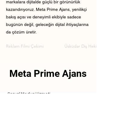
markalara dijitalde güçlü bir görünürlük
kazandırıyoruz. Meta Prime Ajans, yenilikçi
bakış açısı ve deneyimli ekibiyle sadece
bugünün değil, geleceğin dijital ihtiyaçlarına
da çözüm üretir.
Reklam Filmi Çekimi
Üsküdar Diş Hekimi Reklam Filmi Çek
Meta Prime Ajans
Sosyal Medya Hizmeti
Referanslarımız
Hizmetlerimiz
İletişim