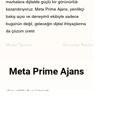
markalara dijitalde güçlü bir görünürlük
kazandırıyoruz. Meta Prime Ajans, yenilikçi
bakış açısı ve deneyimli ekibiyle sadece
bugünün değil, geleceğin dijital ihtiyaçlarına
da çözüm üretir.
Model Tanıtımı
Ümraniye Restoran Model Tanıtımı
Meta Prime Ajans
Sosyal Medya Hizmeti
Referanslarımız
Hizmetlerimiz
İletişim