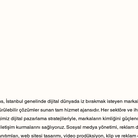
, İstanbul genelinde dijital dünyada iz bırakmak isteyen markala
dürülebilir çözümler sunan tam hizmet ajansıdır. Her sektöre ve ih
ğimiz dijital pazarlama stratejileriyle, markaların kimliğini güçlen
ili iletişim kurmalarını sağlıyoruz. Sosyal medya yönetimi, reklam 
nıtımları, web sitesi tasarımı, video prodüksiyon, klip ve reklam 