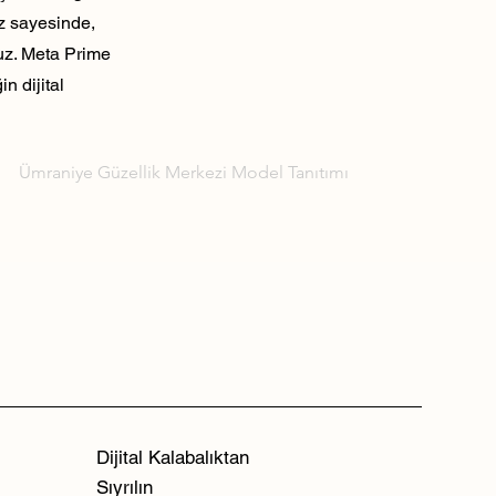
ız sayesinde,
ruz. Meta Prime
n dijital
Ümraniye Güzellik Merkezi Model Tanıtımı
Dijital Kalabalıktan
Sıyrılın