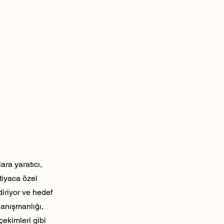
ra yaratıcı,
tiyaca özel
diriyor ve hedef
danışmanlığı,
çekimleri gibi