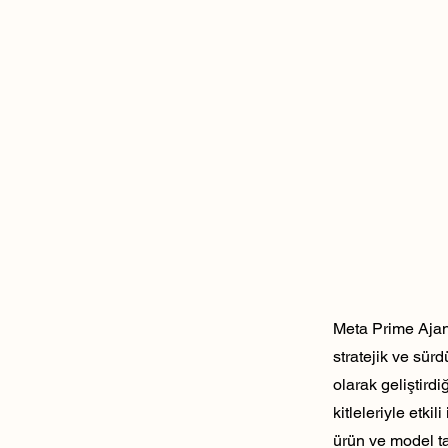
Meta Prime Ajans
stratejik ve sür
olarak geliştirdi
kitleleriyle etk
ürün ve model ta