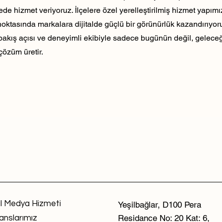
ede hizmet veriyoruz. İlçelere özel yerelleştirilmiş hizmet yapım
noktasında markalara dijitalde güçlü bir görünürlük kazandırıyo
 bakış açısı ve deneyimli ekibiyle sadece bugünün değil, geleceği
çözüm üretir.
l Medya Hizmeti
Yeşilbağlar, D100 Pera
Residance No: 20 Kat: 6,
anslarımız