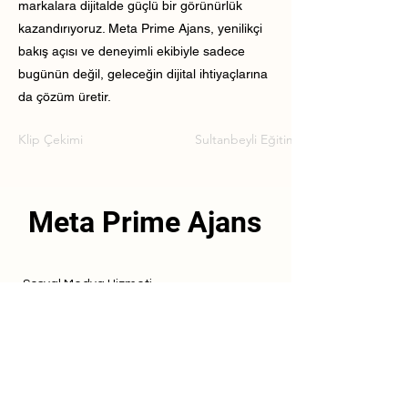
markalara dijitalde güçlü bir görünürlük
kazandırıyoruz. Meta Prime Ajans, yenilikçi
bakış açısı ve deneyimli ekibiyle sadece
bugünün değil, geleceğin dijital ihtiyaçlarına
da çözüm üretir.
Klip Çekimi
Sultanbeyli Eğitim Kurumu Klip Çeki
Meta Prime Ajans
Sosyal Medya Hizmeti
Referanslarımız
Hizmetlerimiz
İletişim