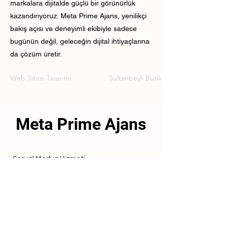
markalara dijitalde güçlü bir görünürlük
kazandırıyoruz. Meta Prime Ajans, yenilikçi
bakış açısı ve deneyimli ekibiyle sadece
bugünün değil, geleceğin dijital ihtiyaçlarına
da çözüm üretir.
Web Sitesi Tasarımı
Sultanbeyli Butik Web Sitesi Tasarımı
Meta Prime Ajans
Sosyal Medya Hizmeti
Referanslarımız
Hizmetlerimiz
İletişim