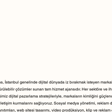
, İstanbul genelinde dijital dünyada iz bırakmak isteyen markala
dürülebilir çözümler sunan tam hizmet ajansıdır. Her sektöre ve ih
ğimiz dijital pazarlama stratejileriyle, markaların kimliğini güçlen
ili iletişim kurmalarını sağlıyoruz. Sosyal medya yönetimi, reklam 
nıtımları, web sitesi tasarımı, video prodüksiyon, klip ve reklam 