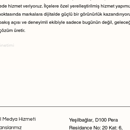
ede hizmet veriyoruz. İlçelere özel yerelleştirilmiş hizmet yapım
noktasında markalara dijitalde güçlü bir görünürlük kazandırıyo
 bakış açısı ve deneyimli ekibiyle sadece bugünün değil, geleceği
çözüm üretir.
önetimi
l Medya Hizmeti
Yeşilbağlar, D100 Pera
Residance No: 20 Kat: 6,
anslarımız