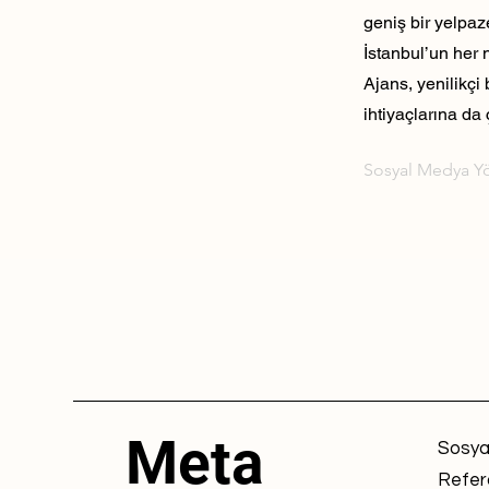
geniş bir yelpaz
İstanbul’un her 
Ajans, yenilikçi
ihtiyaçlarına da 
Sosyal Medya Y
Meta
Sosya
Refer