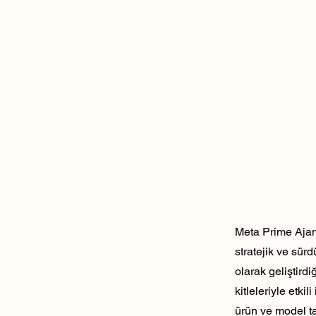
Meta Prime Ajans
stratejik ve sür
olarak geliştirdi
kitleleriyle etk
ürün ve model ta