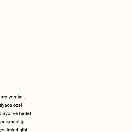
ra yaratıcı,
tiyaca özel
diriyor ve hedef
danışmanlığı,
çekimleri gibi