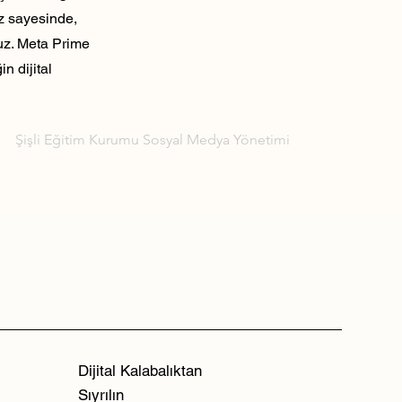
ız sayesinde,
ruz. Meta Prime
n dijital
Şişli Eğitim Kurumu Sosyal Medya Yönetimi
Dijital Kalabalıktan
Sıyrılın