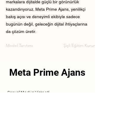
markalara dijitalde güçlü bir görünürlük
kazandırıyoruz. Meta Prime Ajans, yenilikçi
bakış açısı ve deneyimli ekibiyle sadece
bugünün değil, geleceğin dijital ihtiyaçlarına
da çözüm üretir.
Model Tanıtımı
Şişli Eğitim Kurumu Model Tanıtımı
Meta Prime Ajans
Sosyal Medya Hizmeti
Referanslarımız
Hizmetlerimiz
İletişim