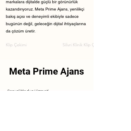
markalara dijitalde güçlü bir görünürlük
kazandırıyoruz. Meta Prime Ajans, yenilikçi
bakış açısı ve deneyimli ekibiyle sadece
bugünün değil, geleceğin dijital ihtiyaçlarına
da çözüm üretir.
Klip Çekimi
Silivri Klinik Klip Çekimi
Meta Prime Ajans
Sosyal Medya Hizmeti
Referanslarımız
Hizmetlerimiz
İletişim