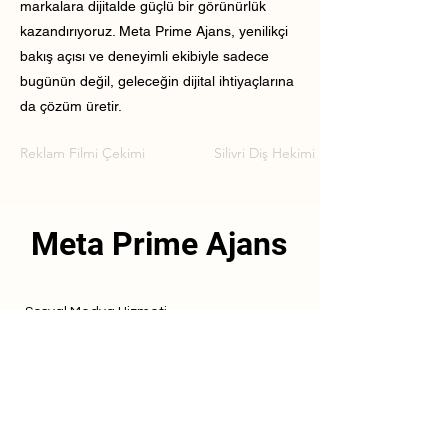
markalara dijitalde güçlü bir görünürlük
kazandırıyoruz. Meta Prime Ajans, yenilikçi
bakış açısı ve deneyimli ekibiyle sadece
bugünün değil, geleceğin dijital ihtiyaçlarına
da çözüm üretir.
Reklam Filmi Çekimi
Silivri Diş Hekimi Reklam Filmi Çekimi
Meta Prime Ajans
Sosyal Medya Hizmeti
Referanslarımız
Hizmetlerimiz
İletişim