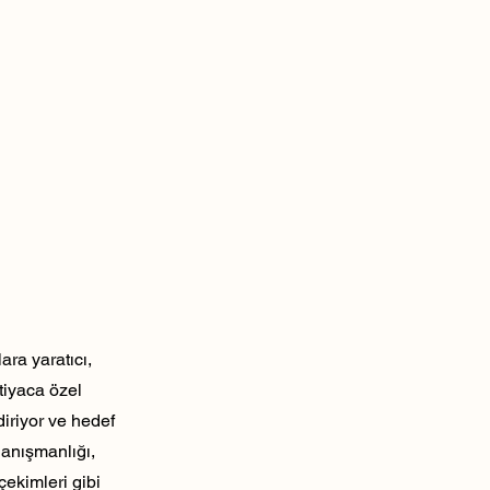
ra yaratıcı,
tiyaca özel
diriyor ve hedef
danışmanlığı,
çekimleri gibi