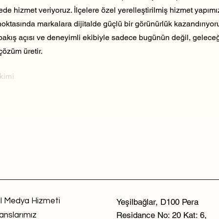
ede hizmet veriyoruz. İlçelere özel yerelleştirilmiş hizmet yapım
noktasında markalara dijitalde güçlü bir görünürlük kazandırıyo
 bakış açısı ve deneyimli ekibiyle sadece bugünün değil, geleceği
çözüm üretir.
ekimi
l Medya Hizmeti
Yeşilbağlar, D100 Pera
Residance No: 20 Kat: 6,
anslarımız