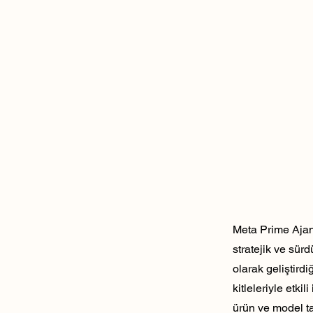
Meta Prime Ajans
stratejik ve sür
olarak geliştirdi
kitleleriyle etk
ürün ve model ta