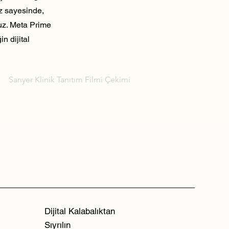
ız sayesinde,
ruz. Meta Prime
n dijital
Sarıyer Klinik Tanıtım Filmi Çekimi
Dijital Kalabalıktan
Sıyrılın