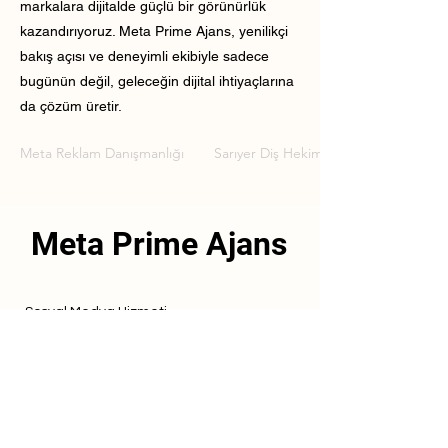
markalara dijitalde güçlü bir görünürlük
kazandırıyoruz. Meta Prime Ajans, yenilikçi
bakış açısı ve deneyimli ekibiyle sadece
bugünün değil, geleceğin dijital ihtiyaçlarına
da çözüm üretir.
Meta Reklam Danışmanlığı
Sarıyer Diş Hekimi Meta Reklam Danı
Meta Prime Ajans
Sosyal Medya Hizmeti
Referanslarımız
Hizmetlerimiz
İletişim