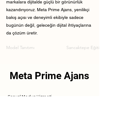
markalara dijitalde güçlü bir görünürlük
kazandırıyoruz. Meta Prime Ajans, yenilikçi
bakış açısı ve deneyimli ekibiyle sadece
bugünün değil, geleceğin dijital ihtiyaçlarına
da çözüm üretir.
Model Tanıtımı
Sancaktepe Eğitim Kurumu Model Tan
Meta Prime Ajans
Sosyal Medya Hizmeti
Referanslarımız
Hizmetlerimiz
İletişim