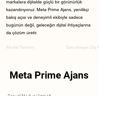
markalara dijitalde güçlü bir görünürlük
kazandırıyoruz. Meta Prime Ajans, yenilikçi
bakış açısı ve deneyimli ekibiyle sadece
bugünün değil, geleceğin dijital ihtiyaçlarına
da çözüm üretir.
Model Tanıtımı
Sancaktepe Diş Hekimi Model Tanıtım
Meta Prime Ajans
Sosyal Medya Hizmeti
Referanslarımız
Hizmetlerimiz
İletişim