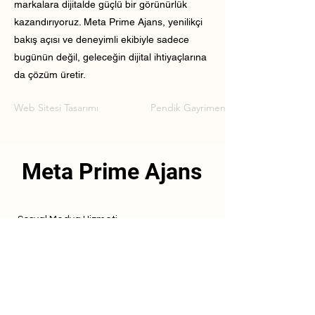
markalara dijitalde güçlü bir görünürlük
kazandırıyoruz. Meta Prime Ajans, yenilikçi
bakış açısı ve deneyimli ekibiyle sadece
bugünün değil, geleceğin dijital ihtiyaçlarına
da çözüm üretir.
Web Sitesi Tasarımı
Pendik Gayrimenkul Web Sitesi Tasar
Meta Prime Ajans
Sosyal Medya Hizmeti
Referanslarımız
Hizmetlerimiz
İletişim