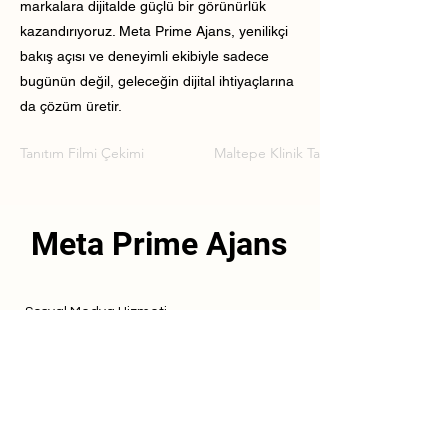
markalara dijitalde güçlü bir görünürlük
kazandırıyoruz. Meta Prime Ajans, yenilikçi
bakış açısı ve deneyimli ekibiyle sadece
bugünün değil, geleceğin dijital ihtiyaçlarına
da çözüm üretir.
Tanıtım Filmi Çekimi
Maltepe Klinik Tanıtım Filmi Çekimi
Meta Prime Ajans
Sosyal Medya Hizmeti
Referanslarımız
Hizmetlerimiz
İletişim