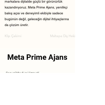
markalara dijitalde güçlü bir görünürlük
kazandırıyoruz. Meta Prime Ajans, yenilikçi
bakış açısı ve deneyimli ekibiyle sadece
bugünün değil, geleceğin dijital ihtiyaçlarına
da çözüm üretir.
Klip Çekimi
Maltepe Diş Hekimi Klip Çekimi
Meta Prime Ajans
Sosyal Medya Hizmeti
Referanslarımız
Hizmetlerimiz
İletişim