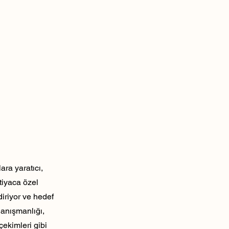
ra yaratıcı,
tiyaca özel
diriyor ve hedef
danışmanlığı,
çekimleri gibi