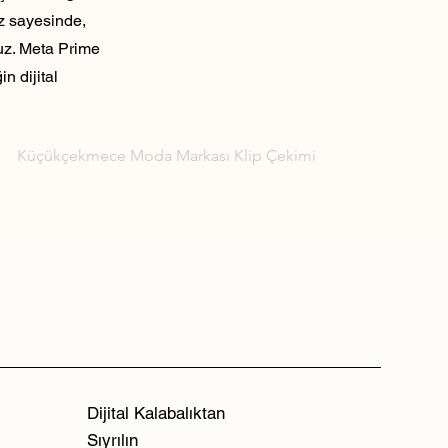
ız sayesinde,
ruz. Meta Prime
n dijital
Küçükçekmece Moda Markası Klip Çekimi
Dijital Kalabalıktan
Sıyrılın