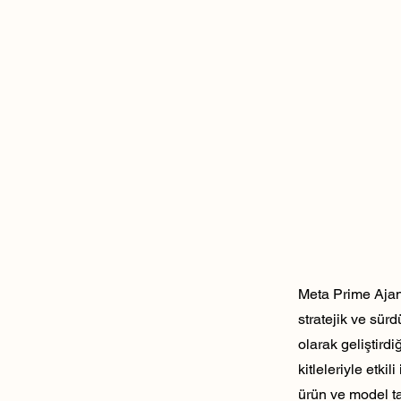
Meta Prime Ajans
stratejik ve sür
olarak geliştirdi
kitleleriyle etk
ürün ve model ta