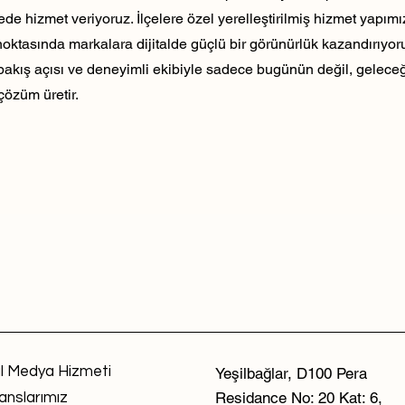
ede hizmet veriyoruz. İlçelere özel yerelleştirilmiş hizmet yapım
noktasında markalara dijitalde güçlü bir görünürlük kazandırıyo
 bakış açısı ve deneyimli ekibiyle sadece bugünün değil, geleceği
çözüm üretir.
l Medya Hizmeti
Yeşilbağlar, D100 Pera
Residance No: 20 Kat: 6,
anslarımız