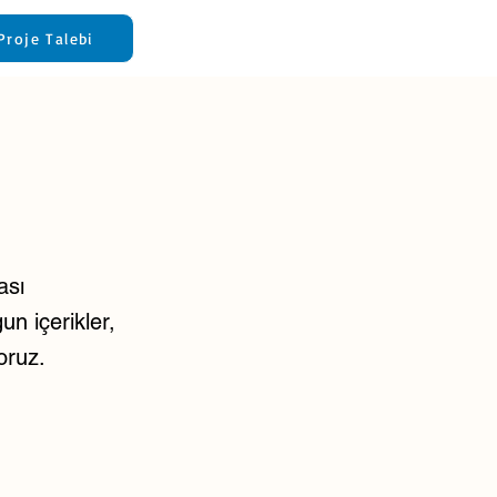
Proje Talebi
ası
un içerikler,
oruz.