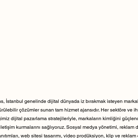
, İstanbul genelinde dijital dünyada iz bırakmak isteyen markala
dürülebilir çözümler sunan tam hizmet ajansıdır. Her sektöre ve ih
ğimiz dijital pazarlama stratejileriyle, markaların kimliğini güçlen
ili iletişim kurmalarını sağlıyoruz. Sosyal medya yönetimi, reklam 
nıtımları, web sitesi tasarımı, video prodüksiyon, klip ve reklam 