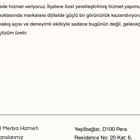
ede hizmet veriyoruz. İlçelere özel yerelleştirilmiş hizmet yapım
noktasında markalara dijitalde güçlü bir görünürlük kazandırıyo
 bakış açısı ve deneyimli ekibiyle sadece bugünün değil, geleceği
çözüm üretir.
l Medya Hizmeti
Yeşilbağlar, D100 Pera
Residance No: 20 Kat: 6,
anslarımız