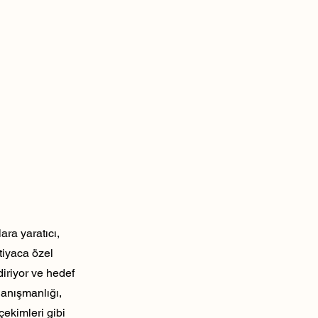
ra yaratıcı,
tiyaca özel
diriyor ve hedef
danışmanlığı,
çekimleri gibi