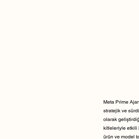
Meta Prime Ajans
stratejik ve sür
olarak geliştirdi
kitleleriyle etk
ürün ve model ta