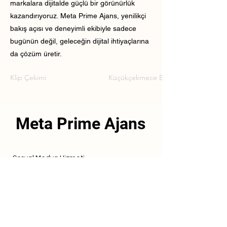
markalara dijitalde güçlü bir görünürlük
kazandırıyoruz. Meta Prime Ajans, yenilikçi
bakış açısı ve deneyimli ekibiyle sadece
bugünün değil, geleceğin dijital ihtiyaçlarına
da çözüm üretir.
Klip Çekimi
Küçükçekmece Butik Klip Çekimi
Meta Prime Ajans
Sosyal Medya Hizmeti
Referanslarımız
Hizmetlerimiz
İletişim