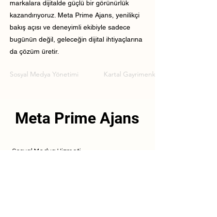
markalara dijitalde güçlü bir görünürlük
kazandırıyoruz. Meta Prime Ajans, yenilikçi
bakış açısı ve deneyimli ekibiyle sadece
bugünün değil, geleceğin dijital ihtiyaçlarına
da çözüm üretir.
Sosyal Medya Yönetimi
Kartal Gayrimenkul Sosyal Medya Yön
Meta Prime Ajans
Sosyal Medya Hizmeti
Referanslarımız
Hizmetlerimiz
İletişim