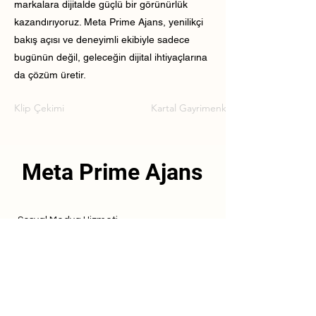
markalara dijitalde güçlü bir görünürlük
kazandırıyoruz. Meta Prime Ajans, yenilikçi
bakış açısı ve deneyimli ekibiyle sadece
bugünün değil, geleceğin dijital ihtiyaçlarına
da çözüm üretir.
Klip Çekimi
Kartal Gayrimenkul Klip Çekimi
Meta Prime Ajans
Sosyal Medya Hizmeti
Referanslarımız
Hizmetlerimiz
İletişim