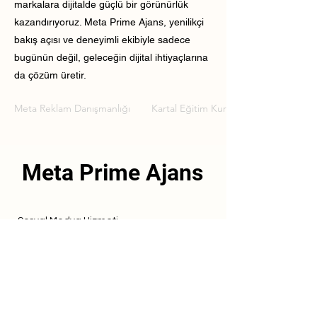
markalara dijitalde güçlü bir görünürlük
kazandırıyoruz. Meta Prime Ajans, yenilikçi
bakış açısı ve deneyimli ekibiyle sadece
bugünün değil, geleceğin dijital ihtiyaçlarına
da çözüm üretir.
Meta Reklam Danışmanlığı
Kartal Eğitim Kurumu Meta Reklam D
Meta Prime Ajans
Sosyal Medya Hizmeti
Referanslarımız
Hizmetlerimiz
İletişim