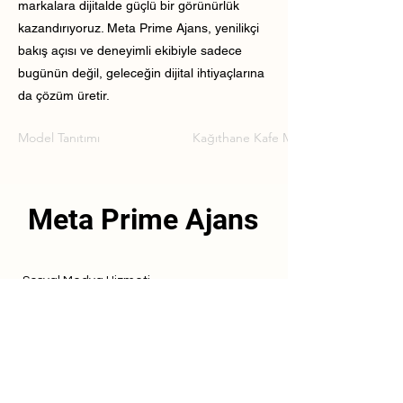
markalara dijitalde güçlü bir görünürlük
kazandırıyoruz. Meta Prime Ajans, yenilikçi
bakış açısı ve deneyimli ekibiyle sadece
bugünün değil, geleceğin dijital ihtiyaçlarına
da çözüm üretir.
Model Tanıtımı
Kağıthane Kafe Model Tanıtımı
Meta Prime Ajans
Sosyal Medya Hizmeti
Referanslarımız
Hizmetlerimiz
İletişim