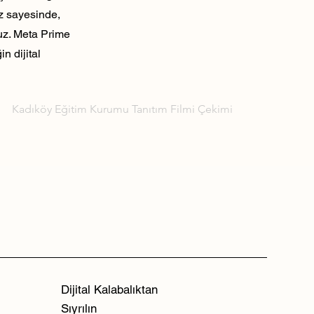
ız sayesinde,
ruz. Meta Prime
n dijital
Kadıköy Eğitim Kurumu Tanıtım Filmi Çekimi
Dijital Kalabalıktan
Sıyrılın