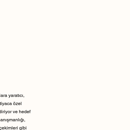
ra yaratıcı,
tiyaca özel
diriyor ve hedef
danışmanlığı,
çekimleri gibi