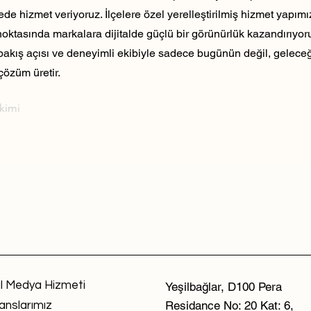
ede hizmet veriyoruz. İlçelere özel yerelleştirilmiş hizmet yapım
noktasında markalara dijitalde güçlü bir görünürlük kazandırıyo
 bakış açısı ve deneyimli ekibiyle sadece bugünün değil, geleceği
çözüm üretir.
ekimi
l Medya Hizmeti
Yeşilbağlar, D100 Pera
Residance No: 20 Kat: 6,
anslarımız