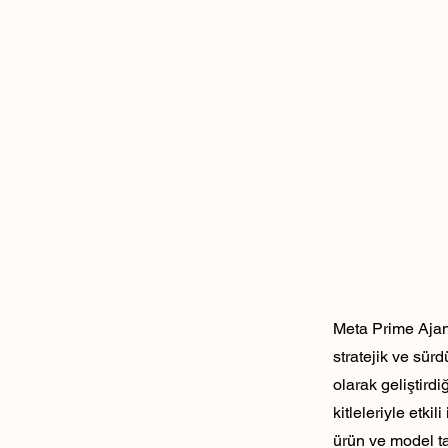
Meta Prime Ajans
stratejik ve sür
olarak geliştirdi
kitleleriyle etk
ürün ve model ta