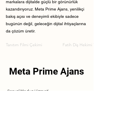
markalara dijitalde güçlü bir görünürlük
kazandırıyoruz. Meta Prime Ajans, yenilikçi
bakış açısı ve deneyimli ekibiyle sadece
bugünün değil, geleceğin dijital ihtiyaçlarına
da çözüm üretir.
Tanıtım Filmi Çekimi
Fatih Diş Hekimi Tanıtım Filmi Çekimi
Meta Prime Ajans
Sosyal Medya Hizmeti
Referanslarımız
Hizmetlerimiz
İletişim