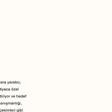
ra yaratıcı,
tiyaca özel
diriyor ve hedef
danışmanlığı,
çekimleri gibi