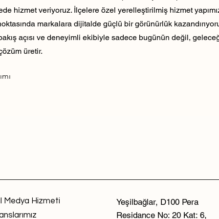
ede hizmet veriyoruz. İlçelere özel yerelleştirilmiş hizmet yapım
noktasında markalara dijitalde güçlü bir görünürlük kazandırıyo
 bakış açısı ve deneyimli ekibiyle sadece bugünün değil, geleceği
çözüm üretir.
rımı
l Medya Hizmeti
Yeşilbağlar, D100 Pera
Residance No: 20 Kat: 6,
anslarımız