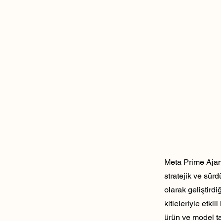
Meta Prime Ajans
stratejik ve sür
olarak geliştirdi
kitleleriyle etk
ürün ve model ta