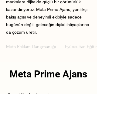
markalara dijitalde güçlü bir görünürlük
kazandırıyoruz. Meta Prime Ajans, yenilikçi
bakış açısı ve deneyimli ekibiyle sadece
bugünün değil, geleceğin dijital ihtiyaçlarına
da çözüm üretir.
Meta Reklam Danışmanlığı
Eyüpsultan Eğitim Kurumu Meta Rekl
Meta Prime Ajans
Sosyal Medya Hizmeti
Referanslarımız
Hizmetlerimiz
İletişim