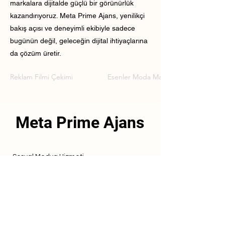
markalara dijitalde güçlü bir görünürlük
kazandırıyoruz. Meta Prime Ajans, yenilikçi
bakış açısı ve deneyimli ekibiyle sadece
bugünün değil, geleceğin dijital ihtiyaçlarına
da çözüm üretir.
Reklam Filmi Çekimi
Esenler Moda Markası Reklam Filmi Ç
Meta Prime Ajans
Sosyal Medya Hizmeti
Referanslarımız
Hizmetlerimiz
İletişim