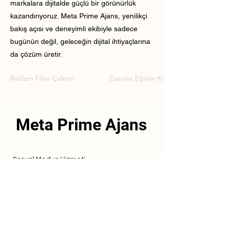
markalara dijitalde güçlü bir görünürlük
kazandırıyoruz. Meta Prime Ajans, yenilikçi
bakış açısı ve deneyimli ekibiyle sadece
bugünün değil, geleceğin dijital ihtiyaçlarına
da çözüm üretir.
Reklam Filmi Çekimi
Esenler Eğitim Kurumu Reklam Filmi 
Meta Prime Ajans
Sosyal Medya Hizmeti
Referanslarımız
Hizmetlerimiz
İletişim