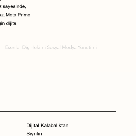
ız sayesinde,
ruz. Meta Prime
n dijital
Esenler Diş Hekimi Sosyal Medya Yönetimi
Dijital Kalabalıktan
Sıyrılın