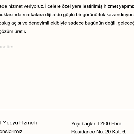
ede hizmet veriyoruz. İlçelere özel yerelleştirilmiş hizmet yapım
noktasında markalara dijitalde güçlü bir görünürlük kazandırıyo
 bakış açısı ve deneyimli ekibiyle sadece bugünün değil, geleceği
çözüm üretir.
önetimi
l Medya Hizmeti
Yeşilbağlar, D100 Pera
Residance No: 20 Kat: 6,
anslarımız