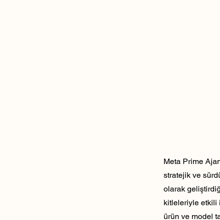
Meta Prime Ajans
stratejik ve sür
olarak geliştirdi
kitleleriyle etk
ürün ve model ta