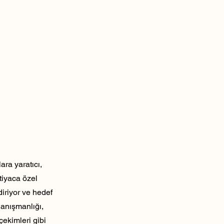
ra yaratıcı,
tiyaca özel
diriyor ve hedef
danışmanlığı,
çekimleri gibi