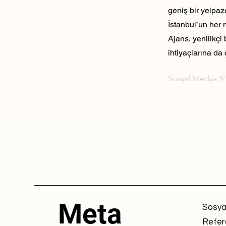
geniş bir yelpaz
İstanbul’un her 
Ajans, yenilikçi
ihtiyaçlarına da 
Sosyal Medya Y
Meta
Sosya
Refer