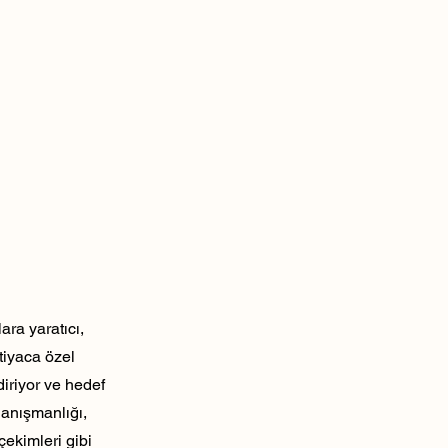
ra yaratıcı,
tiyaca özel
diriyor ve hedef
danışmanlığı,
çekimleri gibi