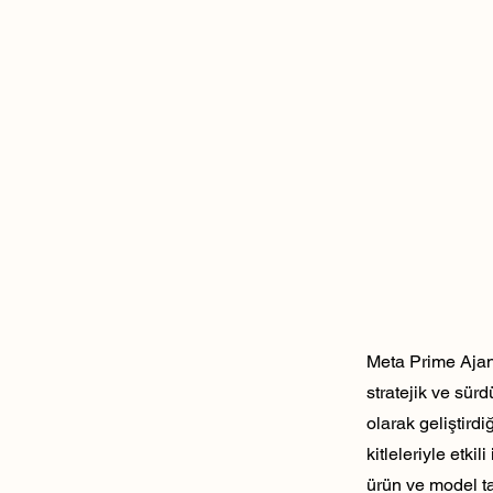
Meta Prime Ajans
stratejik ve sür
olarak geliştirdi
kitleleriyle etk
ürün ve model ta