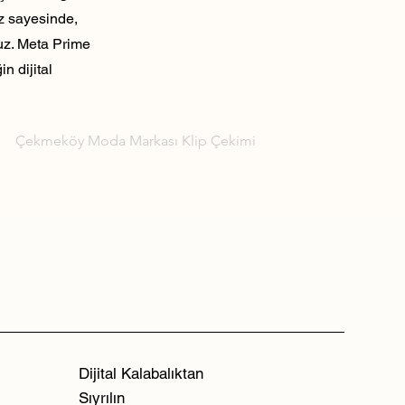
ız sayesinde,
ruz. Meta Prime
n dijital
Çekmeköy Moda Markası Klip Çekimi
Dijital Kalabalıktan
Sıyrılın