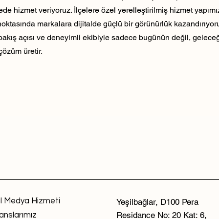
ede hizmet veriyoruz. İlçelere özel yerelleştirilmiş hizmet yapım
noktasında markalara dijitalde güçlü bir görünürlük kazandırıyo
 bakış açısı ve deneyimli ekibiyle sadece bugünün değil, geleceği
çözüm üretir.
l Medya Hizmeti
Yeşilbağlar, D100 Pera
Residance No: 20 Kat: 6,
anslarımız