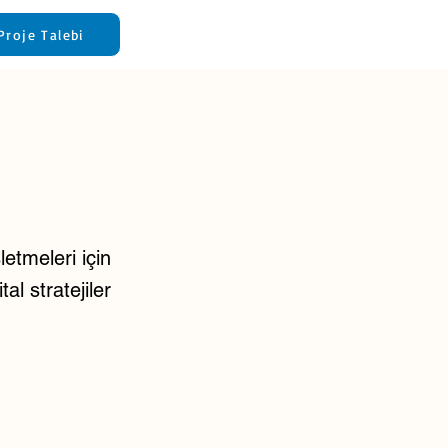
Proje Talebi
etmeleri için
al stratejiler