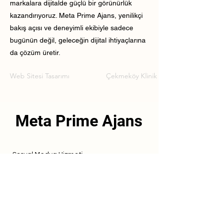
markalara dijitalde güçlü bir görünürlük
kazandırıyoruz. Meta Prime Ajans, yenilikçi
bakış açısı ve deneyimli ekibiyle sadece
bugünün değil, geleceğin dijital ihtiyaçlarına
da çözüm üretir.
Web Sitesi Tasarımı
Çekmeköy Klinik Web Sitesi Tasarımı
Meta Prime Ajans
Sosyal Medya Hizmeti
Referanslarımız
Hizmetlerimiz
İletişim