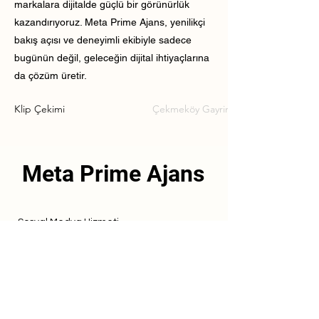
markalara dijitalde güçlü bir görünürlük
kazandırıyoruz. Meta Prime Ajans, yenilikçi
bakış açısı ve deneyimli ekibiyle sadece
bugünün değil, geleceğin dijital ihtiyaçlarına
da çözüm üretir.
Klip Çekimi
Çekmeköy Gayrimenkul Klip Çekimi
Meta Prime Ajans
Sosyal Medya Hizmeti
Referanslarımız
Hizmetlerimiz
İletişim