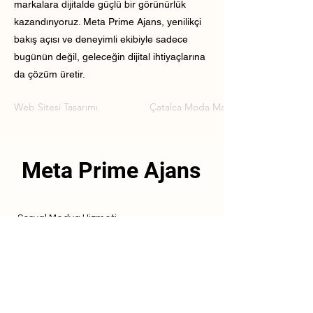
markalara dijitalde güçlü bir görünürlük
kazandırıyoruz. Meta Prime Ajans, yenilikçi
bakış açısı ve deneyimli ekibiyle sadece
bugünün değil, geleceğin dijital ihtiyaçlarına
da çözüm üretir.
Web Sitesi Tasarımı
Çatalca Moda Markası Web Sitesi Tas
Meta Prime Ajans
Sosyal Medya Hizmeti
Referanslarımız
Hizmetlerimiz
İletişim