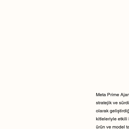
Meta Prime Ajans
stratejik ve sür
olarak geliştirdi
kitleleriyle etk
ürün ve model ta