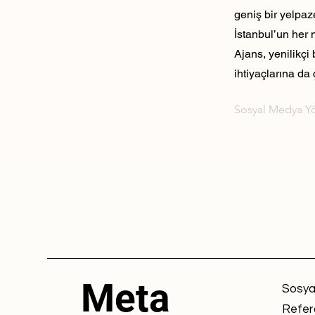
geniş bir yelpaz
İstanbul’un her 
Ajans, yenilikçi
ihtiyaçlarına da 
Sosyal Medya Y
Meta
Sosya
Refer