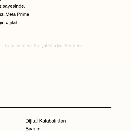
ız sayesinde,
ruz. Meta Prime
n dijital
Çatalca Klinik Sosyal Medya Yönetimi
Dijital Kalabalıktan
Sıyrılın