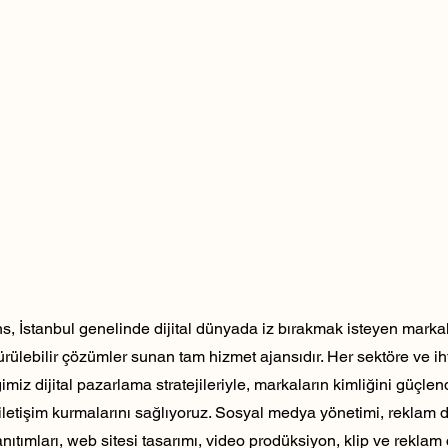
, İstanbul genelinde dijital dünyada iz bırakmak isteyen markala
dürülebilir çözümler sunan tam hizmet ajansıdır. Her sektöre ve ih
ğimiz dijital pazarlama stratejileriyle, markaların kimliğini güçlen
ili iletişim kurmalarını sağlıyoruz. Sosyal medya yönetimi, reklam 
nıtımları, web sitesi tasarımı, video prodüksiyon, klip ve reklam 