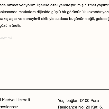
ede hizmet veriyoruz. İlçelere özel yerelleştirilmiş hizmet yapım
noktasında markalara dijitalde güçlü bir görünürlük kazandırıyo
 bakış açısı ve deneyimli ekibiyle sadece bugünün değil, geleceği
çözüm üretir.
önetimi
l Medya Hizmeti
Yeşilbağlar, D100 Pera
Residance No: 20 Kat: 6,
anslarımız