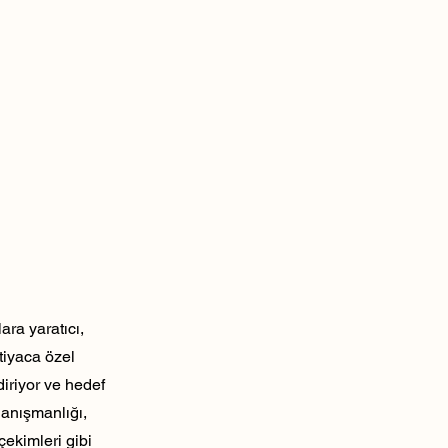
ra yaratıcı,
tiyaca özel
diriyor ve hedef
danışmanlığı,
çekimleri gibi