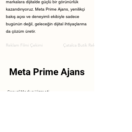
markalara dijitalde güçlü bir görünürlük
kazandırıyoruz. Meta Prime Ajans, yenilikçi
bakış açısı ve deneyimli ekibiyle sadece
bugünün değil, geleceğin dijital ihtiyaçlarına
da çözüm üretir.
Reklam Filmi Çekimi
Çatalca Butik Reklam Filmi Çekimi
Meta Prime Ajans
Sosyal Medya Hizmeti
Referanslarımız
Hizmetlerimiz
İletişim