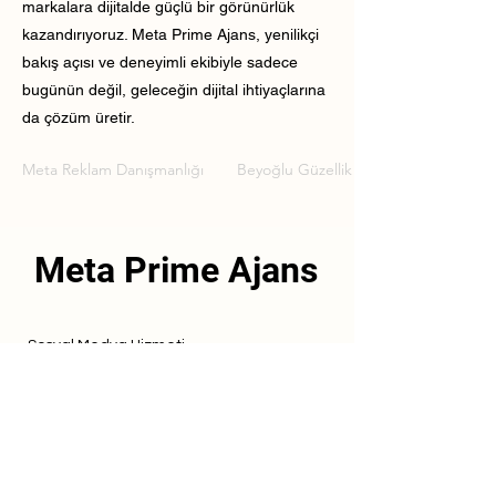
markalara dijitalde güçlü bir görünürlük
kazandırıyoruz. Meta Prime Ajans, yenilikçi
bakış açısı ve deneyimli ekibiyle sadece
bugünün değil, geleceğin dijital ihtiyaçlarına
da çözüm üretir.
Meta Reklam Danışmanlığı
Beyoğlu Güzellik Merkezi Meta Rekla
Meta Prime Ajans
Sosyal Medya Hizmeti
Referanslarımız
Hizmetlerimiz
İletişim