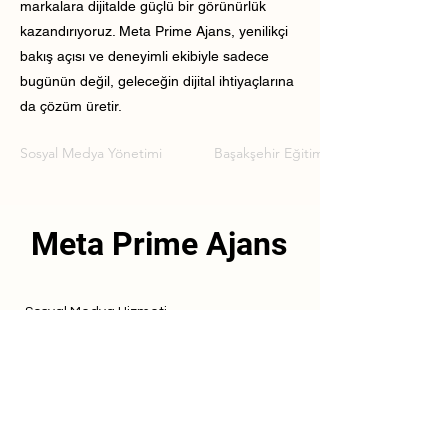
markalara dijitalde güçlü bir görünürlük
kazandırıyoruz. Meta Prime Ajans, yenilikçi
bakış açısı ve deneyimli ekibiyle sadece
bugünün değil, geleceğin dijital ihtiyaçlarına
da çözüm üretir.
Sosyal Medya Yönetimi
Başakşehir Eğitim Kurumu Sosyal Me
Meta Prime Ajans
Sosyal Medya Hizmeti
Referanslarımız
Hizmetlerimiz
İletişim