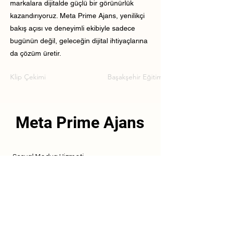
markalara dijitalde güçlü bir görünürlük
kazandırıyoruz. Meta Prime Ajans, yenilikçi
bakış açısı ve deneyimli ekibiyle sadece
bugünün değil, geleceğin dijital ihtiyaçlarına
da çözüm üretir.
Klip Çekimi
Başakşehir Eğitim Kurumu Klip Çekim
Meta Prime Ajans
Sosyal Medya Hizmeti
Referanslarımız
Hizmetlerimiz
İletişim