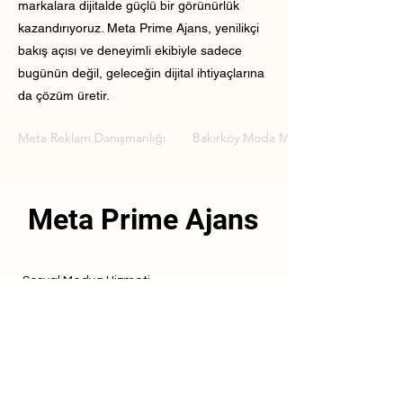
markalara dijitalde güçlü bir görünürlük
kazandırıyoruz. Meta Prime Ajans, yenilikçi
bakış açısı ve deneyimli ekibiyle sadece
bugünün değil, geleceğin dijital ihtiyaçlarına
da çözüm üretir.
Meta Reklam Danışmanlığı
Bakırköy Moda Markası Meta Reklam 
Meta Prime Ajans
Sosyal Medya Hizmeti
Referanslarımız
Hizmetlerimiz
İletişim