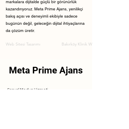
markalara dijitalde güçlü bir görünürlük
kazandırıyoruz. Meta Prime Ajans, yenilikçi
bakış açısı ve deneyimli ekibiyle sadece
bugünün değil, geleceğin dijital ihtiyaçlarına
da çözüm üretir.
Web Sitesi Tasarımı
Bakırköy Klinik Web Sitesi Tasarımı
Meta Prime Ajans
Sosyal Medya Hizmeti
Referanslarımız
Hizmetlerimiz
İletişim