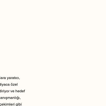
ra yaratıcı,
tiyaca özel
diriyor ve hedef
danışmanlığı,
çekimleri gibi