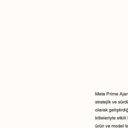
Meta Prime Ajans
stratejik ve sür
olarak geliştirdi
kitleleriyle etk
ürün ve model ta