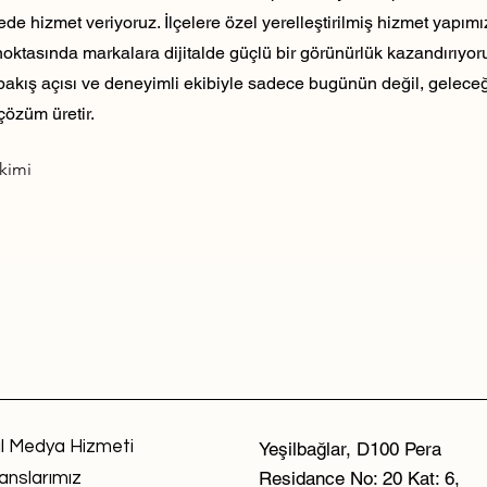
ede hizmet veriyoruz. İlçelere özel yerelleştirilmiş hizmet yapım
noktasında markalara dijitalde güçlü bir görünürlük kazandırıyo
 bakış açısı ve deneyimli ekibiyle sadece bugünün değil, geleceği
çözüm üretir.
ekimi
l Medya Hizmeti
Yeşilbağlar, D100 Pera
Residance No: 20 Kat: 6,
anslarımız