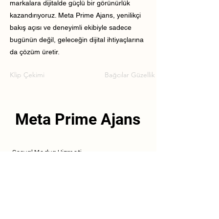
markalara dijitalde güçlü bir görünürlük
kazandırıyoruz. Meta Prime Ajans, yenilikçi
bakış açısı ve deneyimli ekibiyle sadece
bugünün değil, geleceğin dijital ihtiyaçlarına
da çözüm üretir.
Klip Çekimi
Bağcılar Güzellik Merkezi Klip Çekimi
Meta Prime Ajans
Sosyal Medya Hizmeti
Referanslarımız
Hizmetlerimiz
İletişim