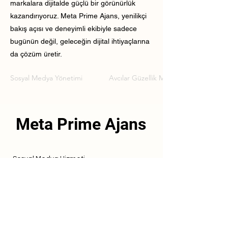
markalara dijitalde güçlü bir görünürlük
kazandırıyoruz. Meta Prime Ajans, yenilikçi
bakış açısı ve deneyimli ekibiyle sadece
bugünün değil, geleceğin dijital ihtiyaçlarına
da çözüm üretir.
Sosyal Medya Yönetimi
Avcılar Güzellik Merkezi Sosyal Medy
Meta Prime Ajans
Sosyal Medya Hizmeti
Referanslarımız
Hizmetlerimiz
İletişim