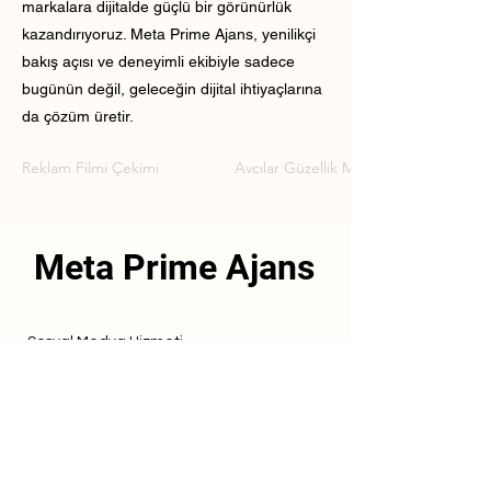
markalara dijitalde güçlü bir görünürlük
kazandırıyoruz. Meta Prime Ajans, yenilikçi
bakış açısı ve deneyimli ekibiyle sadece
bugünün değil, geleceğin dijital ihtiyaçlarına
da çözüm üretir.
Reklam Filmi Çekimi
Avcılar Güzellik Merkezi Reklam Filmi
Meta Prime Ajans
Sosyal Medya Hizmeti
Referanslarımız
Hizmetlerimiz
İletişim