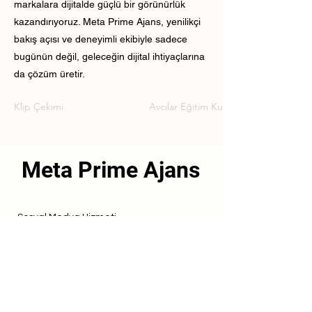
markalara dijitalde güçlü bir görünürlük
kazandırıyoruz. Meta Prime Ajans, yenilikçi
bakış açısı ve deneyimli ekibiyle sadece
bugünün değil, geleceğin dijital ihtiyaçlarına
da çözüm üretir.
Klip Çekimi
Avcılar Eğitim Kurumu Klip Çekimi
Meta Prime Ajans
Sosyal Medya Hizmeti
Referanslarımız
Hizmetlerimiz
İletişim